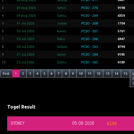
2
04 Aug 2026
Selasa
PCSO - 271
0497
3
03 Aug 2026
Senin
PCSO - 270
9198
4
01 Aug 2026
Sabtu
PCSO - 269
6359
5
31 Jul 2026
Jumat
PCSO - 268
1704
6
30 Jul 2026
Kamis
PCSO - 267
5761
7
29 Jul 2026
Rabu
PCSO - 266
6947
8
28 Jul 2026
Selasa
PCSO - 265
8794
9
27 Jul 2026
Senin
PCSO - 264
9195
10
25 Jul 2026
Sabtu
PCSO - 263
6183
First
1
2
3
4
5
6
7
8
9
10
11
12
13
14
15
(
)
Togel Result
SYDNEY
05-08-2026
6199